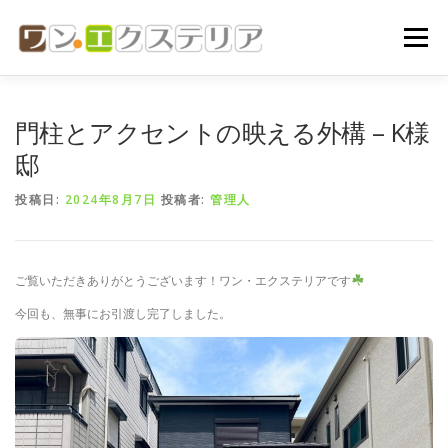
コ
ン
メニュー
テ
ン
ツ
へ
ホーム
会社概要
代表挨拶
ご依頼の流れ
門柱とアクセントの映える外構 – K様
ス
キ
邸
ッ
プ
施工実績
お問い合わせ
投稿日:
2024年8月7日
投稿者:
管理人
ご覧いただきありがとうございます！ワン・エクステリアです
今回も、無事にお引渡し完了しました。