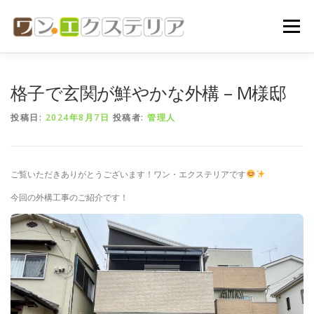
コ
ン
メニュー
テ
ン
ツ
へ
ホーム
会社概要
代表挨拶
ご依頼の流れ
格子で玄関が鮮やかな外構 – M様邸
ス
キ
投稿日:
2024年8月7日
投稿者:
管理人
ッ
プ
施工実績
お問い合わせ
ご覧いただきありがとうございます！ワン・エクステリアです
今回の外構工事のご紹介です！