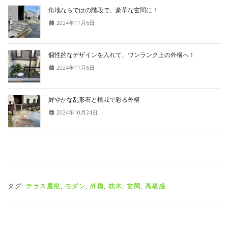
角地ならではの階段で、豪華な玄関に！
2024年11月6日
個性的なデザインを入れて、ワンランク上の外構へ！
2024年11月6日
鮮やかな乱形石と植栽で彩る外構
2024年10月24日
タグ:
テラス屋根
,
モダン
,
外構
,
枕木
,
玄関
,
高級感