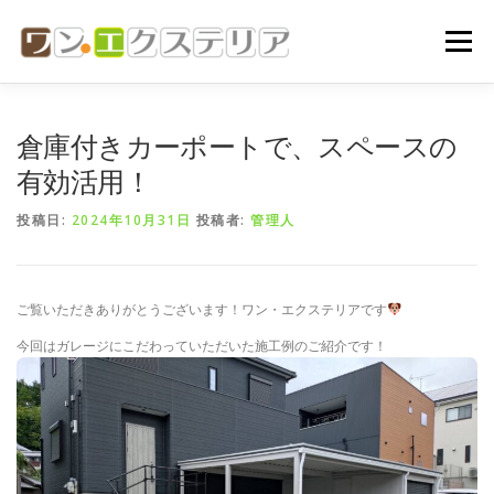
コ
ン
メニュー
テ
ン
ツ
へ
ホーム
会社概要
代表挨拶
ご依頼の流れ
倉庫付きカーポートで、スペースの
ス
キ
有効活用！
ッ
プ
施工実績
お問い合わせ
投稿日:
2024年10月31日
投稿者:
管理人
ご覧いただきありがとうございます！ワン・エクステリアです
今回はガレージにこだわっていただいた施工例のご紹介です！