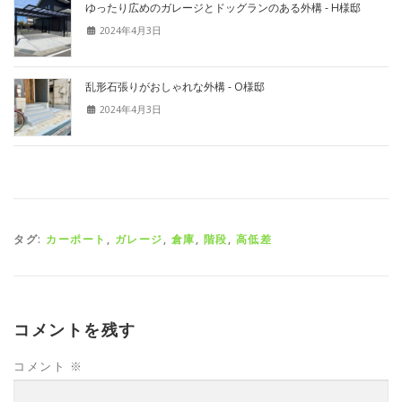
ゆったり広めのガレージとドッグランのある外構 - H様邸
2024年4月3日
乱形石張りがおしゃれな外構 - O様邸
2024年4月3日
タグ:
カーポート
,
ガレージ
,
倉庫
,
階段
,
高低差
コメントを残す
コメント
※