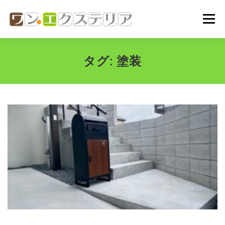
コ
ン
メニュー
テ
ン
ツ
へ
ホーム
会社概要
代表挨拶
ご依頼の流れ
タグ:
塗装
ス
キ
ッ
プ
施工実績
お問い合わせ