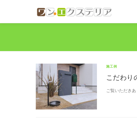
コ
ン
テ
ン
ツ
へ
ス
キ
ッ
プ
施工例
こだわりの
ご覧いただきあ