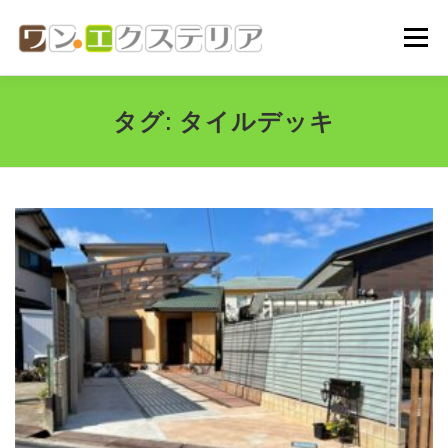
コ
ン
メニュー
テ
ン
ツ
へ
ホーム
会社概要
代表挨拶
ご依頼の流れ
タグ:
タイルデッキ
ス
キ
ッ
プ
施工実績
お問い合わせ