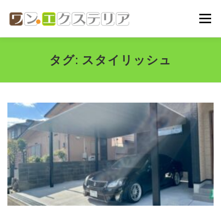
コ
ン
メニュー
テ
ン
ツ
へ
ホーム
会社概要
代表挨拶
ご依頼の流れ
タグ:
スタイリッシュ
ス
キ
ッ
プ
施工実績
お問い合わせ