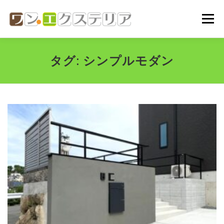
コ
ン
メニュー
テ
ン
ツ
へ
ホーム
会社概要
代表挨拶
ご依頼の流れ
タグ:
シンプルモダン
ス
キ
ッ
プ
施工実績
お問い合わせ